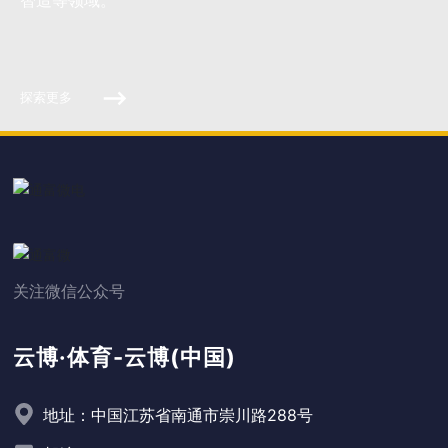
探索更多
关注微信公众号
云博·体育-云博(中国)
地址：中国江苏省南通市崇川路288号