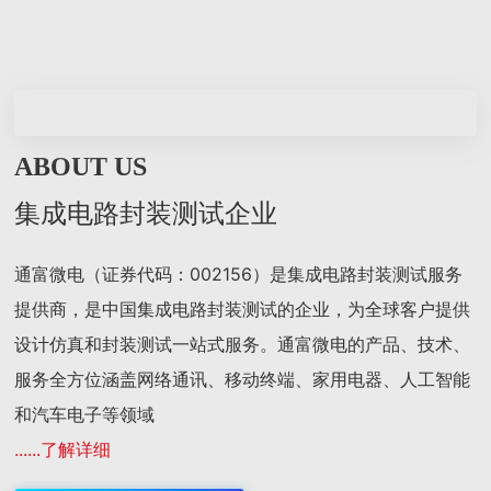
ABOUT US
集成电路封装测试企业
通富微电（证券代码：002156）是集成电路封装测试服务
提供商，是中国集成电路封装测试的企业，为全球客户提供
设计仿真和封装测试一站式服务。通富微电的产品、技术、
服务全方位涵盖网络通讯、移动终端、家用电器、人工智能
和汽车电子等领域
......了解详细