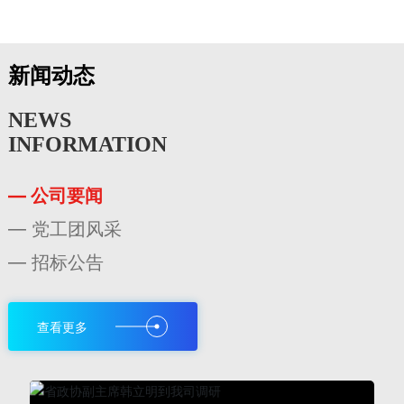
新闻动态
NEWS
INFORMATION
— 公司要闻
— 党工团风采
— 招标公告
查看更多