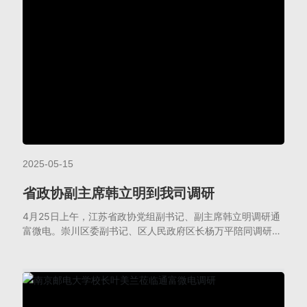
2025-05-15
省政协副主席韩立明到我司调研
4月25日上午，江苏省政协党组副书记、副主席韩立明调研通
富微电。崇川区委副书记、区人民政府区长杨万平陪同调研。
集团总裁办行政管理办公室主任石锋、厂务中心总经理吴品忠
等参加活动。