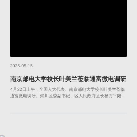
2025-05-15
南京邮电大学校长叶美兰莅临通富微电调研
4月22日上午，全国人大代表、南京邮电大学校长叶美兰莅临
通富微电调研。崇川区委副书记、区人民政府区长杨万平陪同
调研。通富微电董事长、总裁石磊热情接待。集团总裁办行政
管理办公室主任石锋、人力资源中心总经理助理朱金娟等参加
活动。