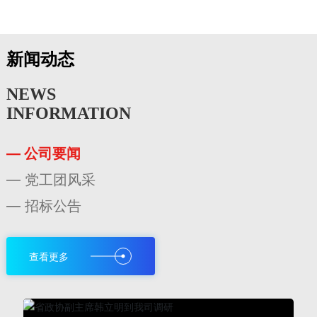
新闻动态
NEWS
INFORMATION
— 公司要闻
— 党工团风采
— 招标公告
查看更多