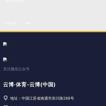
探索更多
关注微信公众号
云博·体育-云博(中国)
地址：中国江苏省南通市崇川路288号