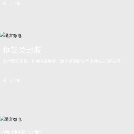
进一步了解
框架类封装
支持双面塑形、EMI电磁屏蔽、激光辅助键合等多种先进SiP技术
进一步了解
存储级封装