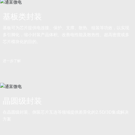
基板类封装
基板可为芯片提供电连接、保护、支撑、散热、组装等功效，以实现
多引脚化，缩小封装产品体积、改善电性能及散热性、超高密度或多
芯片模块化的目的。
进一步了解
晶圆级封装
在晶圆级封装、倒装芯片互连等领域提供差异化的2.5D/3D集成解决
方案