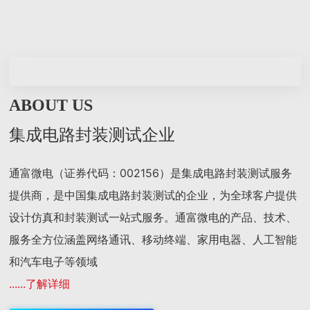
ABOUT US
集成电路封装测试企业
通富微电（证券代码：002156）是集成电路封装测试服务
提供商，是中国集成电路封装测试的企业，为全球客户提供
设计仿真和封装测试一站式服务。通富微电的产品、技术、
服务全方位涵盖网络通讯、移动终端、家用电器、人工智能
和汽车电子等领域
......了解详细