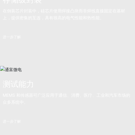
在倒装芯片封装中，硅芯片使用焊接凸块而非焊线直接固定在基材
上，提供密集的互连，具有很高的电气性能和热性能。
进一步了解
测试能力
MEMS 和传感器可广泛应用于通信、消费、医疗、工业和汽车市场的
众多系统中。
进一步了解