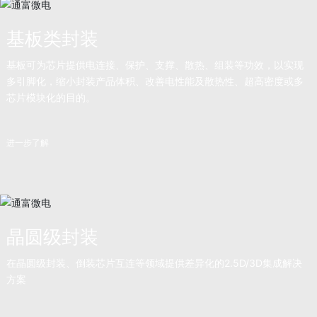
基板类封装
基板可为芯片提供电连接、保护、支撑、散热、组装等功效，以实现
多引脚化，缩小封装产品体积、改善电性能及散热性、超高密度或多
芯片模块化的目的。
进一步了解
晶圆级封装
在晶圆级封装、倒装芯片互连等领域提供差异化的2.5D/3D集成解决
方案