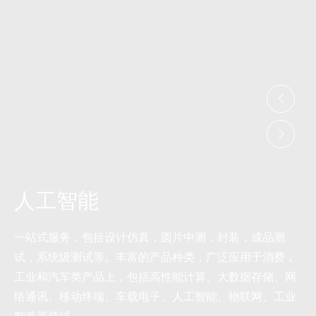
人工智能
一站式服务，包括设计仿真，圆片中测，封装，成品测
试，系统级测试等。丰富的产品种类，广泛应用于消费，
工业和汽车类产品上，包括高性能计算、大数据存储、网
络通讯、移动终端、车载电子、人工智能、物联网、工业
智造等领域。