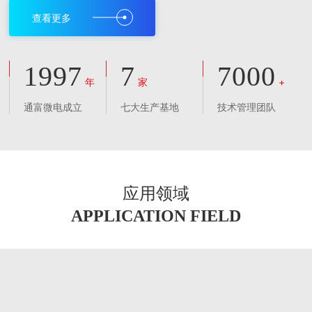
查看更多
1997
7
7000
年
家
+
通富微电成立
七大生产基地
技术管理团队
应用领域
APPLICATION FIELD